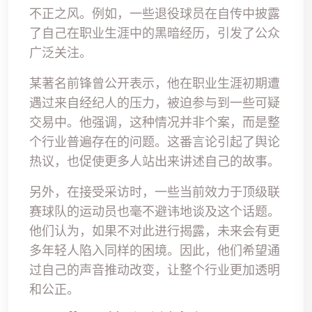
不正之风。例如，一些退役球员在自传中披露
了自己在职业生涯中的黑暗经历，引发了公众
广泛关注。
某著名前锋曾公开表示，他在职业生涯初期遭
遇过来自经纪人的压力，被迫参与到一些可疑
交易中。他强调，这种情况并非个案，而是整
个行业普遍存在的问题。这番言论引起了舆论
热议，也促使更多人站出来讲述自己的故事。
另外，在接受采访时，一些当前效力于顶级联
赛球队的运动员也毫不避讳地谈及这个话题。
他们认为，如果不对此进行揭露，未来会有更
多年轻人陷入同样的困境。因此，他们希望通
过自己的声音推动改变，让整个行业更加透明
和公正。