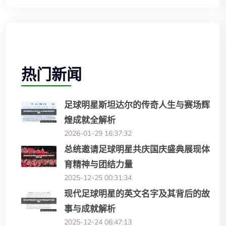
热门新闻
足球明星斯坦达尔的传奇人生与赛场辉
煌成就全解析
2026-01-29 16:37:32
总统邀请足球明星共庆国庆盛典展现体
育精神与团结力量
2025-12-25 00:31:34
现代足球明星的英文名字及其背后的故
事与成就解析
2025-12-24 06:47:13