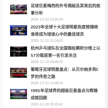
足球巨星梅西的外号揭秘及其背后的故
事分析
2025-12-23 13:35:34
2023年全球十大足球明星热度榜揭晓
谁将成为球迷心中的最佳球员
2025-12-22 21:18:02
杭州乒乓球队在全国锦标赛积分榜上以
57分稳居第一名引发关注
2025-12-22 03:40:15
葡萄牙足球明星盘点：从贝尔纳多到C
罗的传奇之路
2025-12-21 11:48:24
1995年足球界的超级巨星盘点与辉煌
成就回顾
2025-12-20 20:10:41