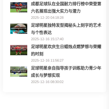
成都足球队在全国耐力排行榜中荣登第
六名展现出强大实力与潜力
2025-12-20 04:18:28
足球明星独特发型揭秘头上刻字的艺术
与个性表达
2025-12-16 15:17:40
足球明星欢庆生日蜡烛点燃梦想与荣耀
的时刻
2025-12-16 11:56:27
足球明星亲自指导孩子训练助力青少年
成长与梦想实现
2025-12-16 08:30:02