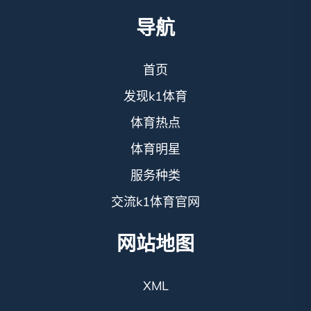
导航
首页
发现k1体育
体育热点
体育明星
服务种类
交流k1体育官网
网站地图
XML