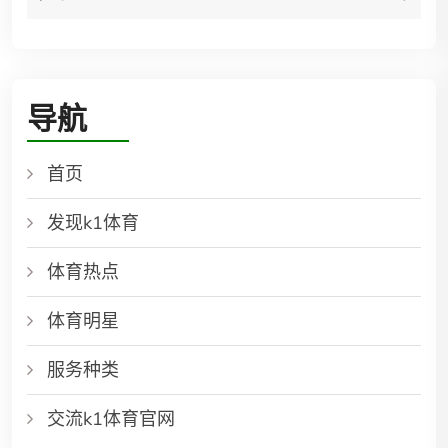
导航
首页
发现k1体育
体育热点
体育明星
服务种类
交流k1体育官网