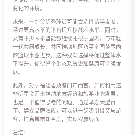
变化的环境。
未来，一部分优秀球员可能会选择留洋发展，
通过更高水平的平台提升技战术水平。同时，
又有不少人希望能够继续扎根于国内，与年轻
一代共同成长，共同推动地区乃至全国范围内
的篮球事业进步。这种双向选择将促进整体水
平提升，使得整个生态系统更加健康可持续发
展。
此外，对于福建省及厦门市而言，如何利用这
些明星资源来推动地方经济和旅游业的发展，
也是一个值得思考的问题。通过举办大型赛
事、建立品牌效应，可以进一步吸引投资与游
客，提高城市知名度，实现双赢局面。
总结：