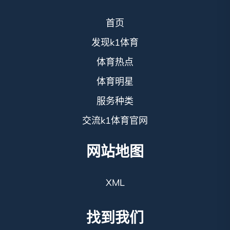
首页
发现k1体育
体育热点
体育明星
服务种类
交流k1体育官网
网站地图
XML
找到我们