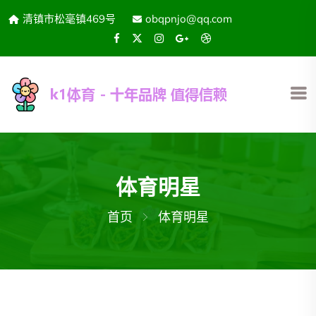
清镇市松毫镇469号
obqpnjo@qq.com
体育明星
首页
体育明星