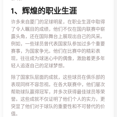
1、辉煌的职业生涯
许多来自厦门的足球明星，在职业生涯中取得
了令人瞩目的成绩，他们不仅在国内联赛中崭
露头角，还在国际舞台上展现出自己的风采。
例如，一些球员曾代表国家队参加过多个重要
赛事，为国家争光。他们在比赛中的精彩表
现，往往成为球迷心中的偶像，激励着更多年
轻人追逐自己的足球梦想。
除了国家队层面的成就，这些球员在俱乐部的
表现同样不容忽视。在各大联赛中，他们屡次
帮助球队赢得冠军，并多次获得最佳球员等荣
誉。这些成就不仅证明了他们个人的实力，更
突显了他们对于球队的重要性和不可替代的价
值。