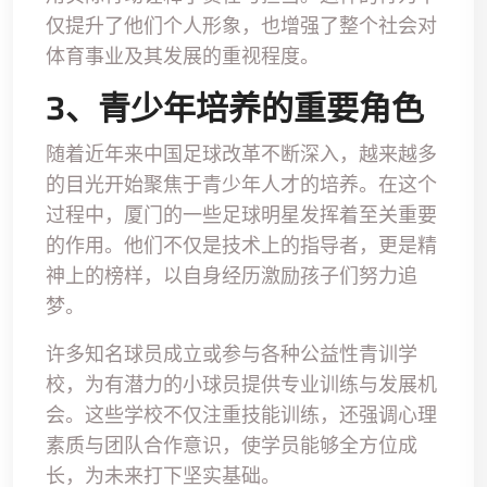
仅提升了他们个人形象，也增强了整个社会对
体育事业及其发展的重视程度。
3、青少年培养的重要角色
随着近年来中国足球改革不断深入，越来越多
的目光开始聚焦于青少年人才的培养。在这个
过程中，厦门的一些足球明星发挥着至关重要
的作用。他们不仅是技术上的指导者，更是精
神上的榜样，以自身经历激励孩子们努力追
梦。
许多知名球员成立或参与各种公益性青训学
校，为有潜力的小球员提供专业训练与发展机
会。这些学校不仅注重技能训练，还强调心理
素质与团队合作意识，使学员能够全方位成
长，为未来打下坚实基础。