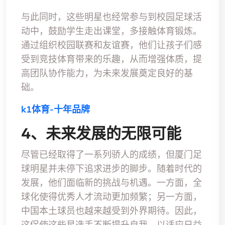
与此同时，这些明星也经常参与到校园足球活
动中，鼓励学生走出课堂，多接触体育锻炼。
通过组织校园联赛和友谊赛，他们让孩子们感
受到竞技体育带来的乐趣，从而增强体质，提
高团队协作能力，为未来发展奠定良好的基
础。
k1体育-十年品牌
4、未来发展的无限可能
尽管已经取得了一系列骄人的成绩，但厦门足
球明星并未停下追求进步的脚步。随着时代的
发展，他们面临新的挑战与机遇。一方面，全
球化使得优秀人才流动更加频繁；另一方面，
中国本土球员也越来越受到外界期待。因此，
这促使这些星选手不断提升自我，以适应日益