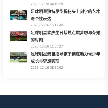
2025-12-20 04:18:28
足球明星独特发型揭秘头上刻字的艺术
与个性表达
2025-12-16 15:17:40
足球明星欢庆生日蜡烛点燃梦想与荣耀
的时刻
2025-12-16 11:56:27
足球明星亲自指导孩子训练助力青少年
成长与梦想实现
2025-12-16 08:30:02