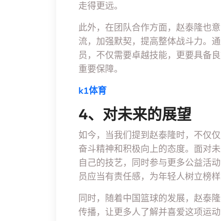
走得更远。
此外，在团队合作方面，赵泰隆也意
流，加强默契，提高整体战斗力。通
员，不仅需要卓越技能，更要具备良
重要保障。
k1体育
4、对未来的展望
如今，当我们提到赵泰隆时，不仅仅
奋斗精神和积极向上的态度。面对未
自己的技艺，同时参与更多公益活动
员应当有责任感，为年轻人树立榜样
同时，随着中国篮球的发展，赵泰隆
传播，让更多人了解并喜爱这项运动