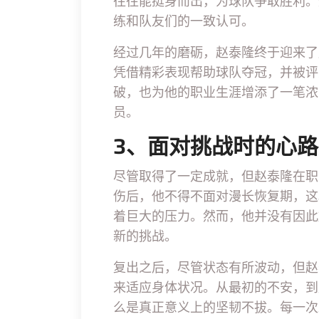
往往能挺身而出，为球队争取胜利。
练和队友们的一致认可。
经过几年的磨砺，赵泰隆终于迎来了
凭借精彩表现帮助球队夺冠，并被评
破，也为他的职业生涯增添了一笔浓
员。
3、面对挑战时的心
尽管取得了一定成就，但赵泰隆在职
伤后，他不得不面对漫长恢复期，这
着巨大的压力。然而，他并没有因此
新的挑战。
复出之后，尽管状态有所波动，但赵
来适应身体状况。从最初的不安，到
么是真正意义上的坚韧不拔。每一次