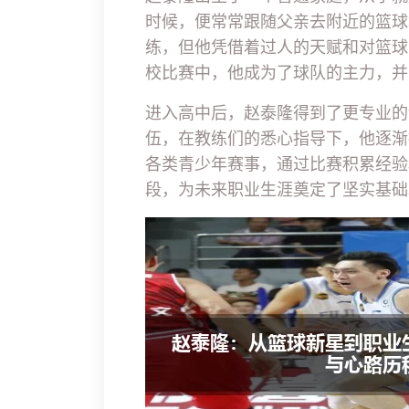
时候，便常常跟随父亲去附近的篮球
练，但他凭借着过人的天赋和对篮球
校比赛中，他成为了球队的主力，并
进入高中后，赵泰隆得到了更专业的
伍，在教练们的悉心指导下，他逐渐
各类青少年赛事，通过比赛积累经验
段，为未来职业生涯奠定了坚实基础