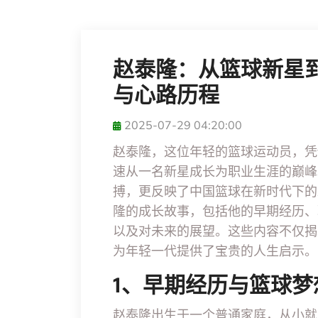
赵泰隆：从篮球新星
与心路历程
2025-07-29 04:20:00
赵泰隆，这位年轻的篮球运动员，凭
速从一名新星成长为职业生涯的巅峰
搏，更反映了中国篮球在新时代下的
隆的成长故事，包括他的早期经历、
以及对未来的展望。这些内容不仅揭
为年轻一代提供了宝贵的人生启示。
1、早期经历与篮球梦
赵泰隆出生于一个普通家庭，从小就