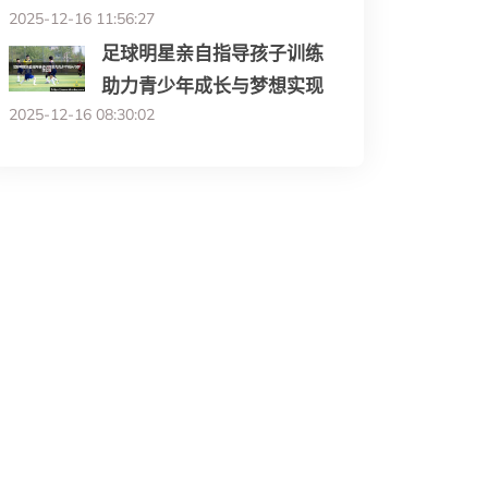
2025-12-16 11:56:27
足球明星亲自指导孩子训练
助力青少年成长与梦想实现
2025-12-16 08:30:02