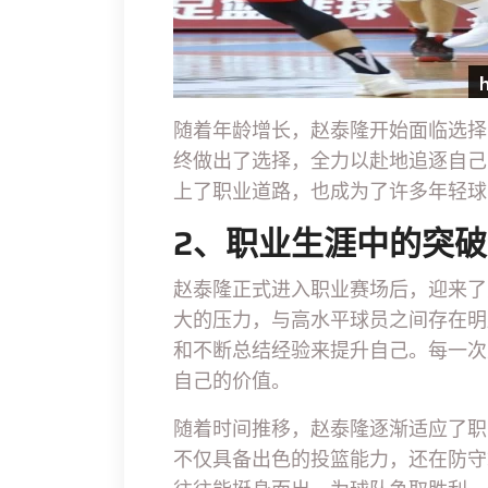
随着年龄增长，赵泰隆开始面临选择
终做出了选择，全力以赴地追逐自己
上了职业道路，也成为了许多年轻球
2、职业生涯中的突破
赵泰隆正式进入职业赛场后，迎来了
大的压力，与高水平球员之间存在明
和不断总结经验来提升自己。每一次
自己的价值。
随着时间推移，赵泰隆逐渐适应了职
不仅具备出色的投篮能力，还在防守