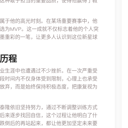
这种敢于担当的重要品质，使得他赢得了教
属于他的高光时刻。在某场重要赛事中，他
选为MVP。这一成就不仅标志着他的个人突
墨重彩的一笔，让更多人认识到这位新星球
路历程
业生涯中也遭遇过不少挫折。在一次严重受
段时间内不仅身体受到限制，心理上也承受
放弃，而是始终保持积极态度，把康复视为
泰隆依旧坚持努力，通过不断调整训练方式
后来逐步找回自信，这个过程让他明白了什
跌倒后的再站起来，都让他更加坚定未来要