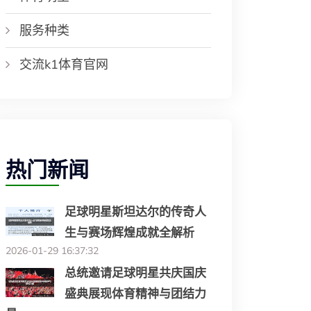
服务种类
交流k1体育官网
热门新闻
足球明星斯坦达尔的传奇人
生与赛场辉煌成就全解析
2026-01-29 16:37:32
总统邀请足球明星共庆国庆
盛典展现体育精神与团结力