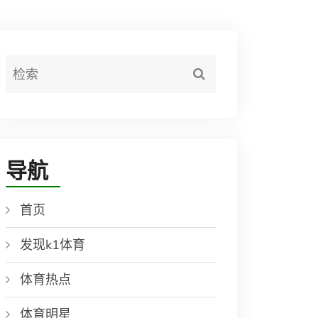
导航
首页
发现k1体育
体育热点
体育明星