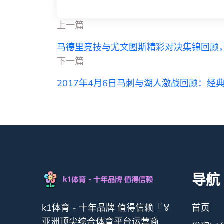
上一篇
马德里竞技与尤文图斯精彩对决集锦回顾
下一篇
2017年4月6日马刺与湖人激战回顾：经
导航
首页
k1体育 - 十年品牌 值得信赖『🏅
亚洲顶尖综合体育平台运营商