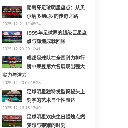
葡萄牙足球明星盘点：从贝
尔纳多到C罗的传奇之路
2025-12-21 11:48:24
1995年足球界的超级巨星盘
点与辉煌成就回顾
2025-12-20 20:10:41
成都足球队在全国耐力排行
榜中荣登第六名展现出强大
实力与潜力
2025-12-20 04:18:28
足球明星独特发型揭秘头上
刻字的艺术与个性表达
2025-12-16 15:17:40
足球明星欢庆生日蜡烛点燃
梦想与荣耀的时刻