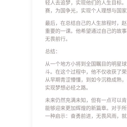
轻人去追梦，实现他们的人生目标。
赛，为国争光，实现个人理想与国家
最后，在总结自己的人生旅程时，赵
重要的一课。他希望通过自己的故事
无畏前行。
总结：
从一个地方小将到全国瞩目的明星球
斗。在这个过程中，他不仅收获了荣
从早期青涩懵懂，到如今沉稳成熟，
实现梦想必经之路。
未来仍然充满未知，但有一点可以肯
能够迎来更加辉煌的新篇章。对于所
一种启示：奋勇前进，无畏风雨，就