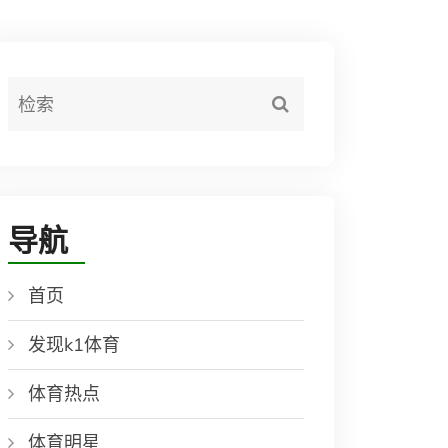
导航
首页
发现k1体育
体育热点
体育明星