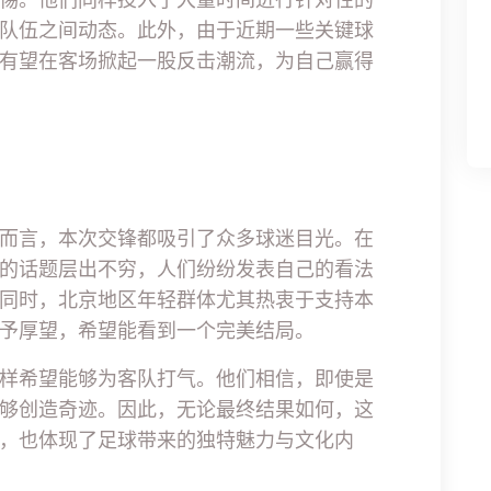
队伍之间动态。此外，由于近期一些关键球
有望在客场掀起一股反击潮流，为自己赢得
而言，本次交锋都吸引了众多球迷目光。在
的话题层出不穷，人们纷纷发表自己的看法
同时，北京地区年轻群体尤其热衷于支持本
予厚望，希望能看到一个完美结局。
样希望能够为客队打气。他们相信，即使是
够创造奇迹。因此，无论最终结果如何，这
，也体现了足球带来的独特魅力与文化内