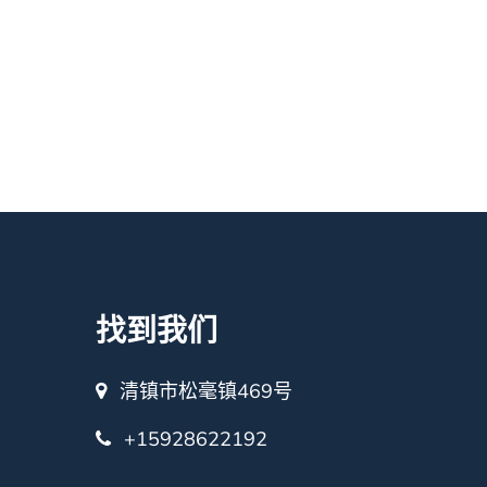
找到我们
清镇市松毫镇469号
+15928622192