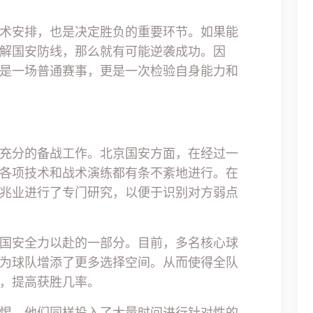
术安排，也是决定胜负的重要环节。如果能
解国安防线，那么就有可能逆袭成功。因
是一场普通赛事，更是一次检验自身能力和
充分的备战工作。北京国安方面，在经过一
各项技术和战术演练都有条不紊地进行。在
兆业进行了专门研究，以便于识别对方弱点
国安全力以赴的一部分。目前，多名核心球
为球队增添了更多选择空间。从而使得全队
，提高获胜几率。
惕。他们同样投入了大量时间进行针对性的