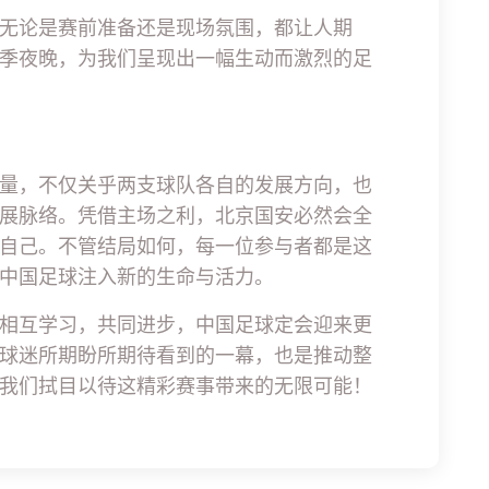
无论是赛前准备还是现场氛围，都让人期
季夜晚，为我们呈现出一幅生动而激烈的足
量，不仅关乎两支球队各自的发展方向，也
展脉络。凭借主场之利，北京国安必然会全
自己。不管结局如何，每一位参与者都是这
中国足球注入新的生命与活力。
相互学习，共同进步，中国足球定会迎来更
球迷所期盼所期待看到的一幕，也是推动整
我们拭目以待这精彩赛事带来的无限可能！