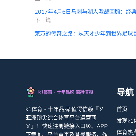
2017年4月6日马刺与湖人激战回顾：经
下一篇
莱万的传奇之路：从天才少年到世界足球
导航
首页
k1体育 - 十年品牌 值得信赖『🏅
亚洲顶尖综合体育平台运营商
发现k1
🏅』！快速注册链接入口🎯、APP
体育热
下载📱、平台首页及登录服务。作