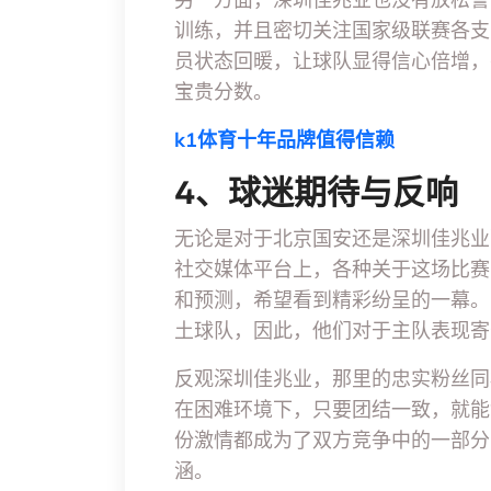
训练，并且密切关注国家级联赛各支
员状态回暖，让球队显得信心倍增，
宝贵分数。
k1体育十年品牌值得信赖
4、球迷期待与反响
无论是对于北京国安还是深圳佳兆业
社交媒体平台上，各种关于这场比赛
和预测，希望看到精彩纷呈的一幕。
土球队，因此，他们对于主队表现寄
反观深圳佳兆业，那里的忠实粉丝同
在困难环境下，只要团结一致，就能
份激情都成为了双方竞争中的一部分
涵。