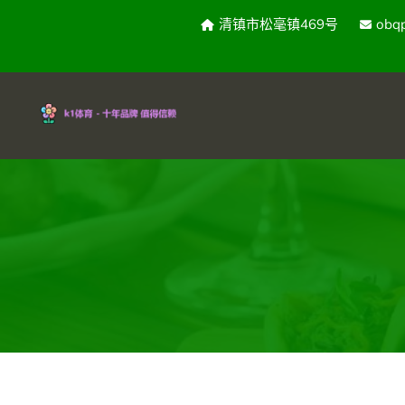
清镇市松毫镇469号
obq