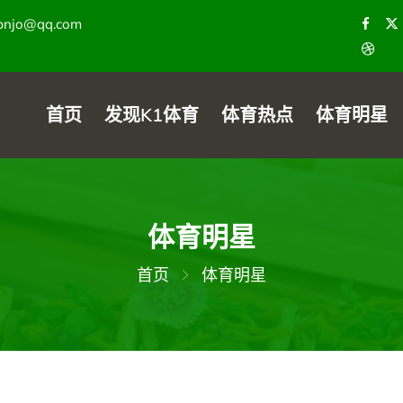
pnjo@qq.com
首页
发现k1体育
体育热点
体育明星
体育明星
首页
体育明星