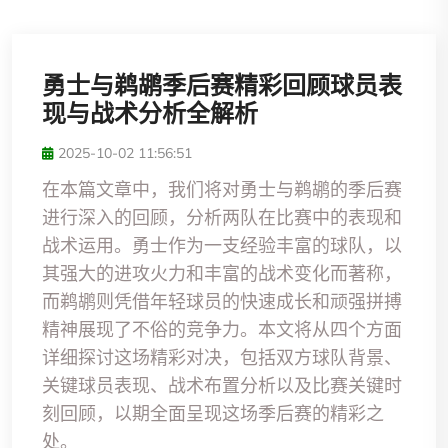
勇士与鹈鹕季后赛精彩回顾球员表
现与战术分析全解析
2025-10-02 11:56:51
在本篇文章中，我们将对勇士与鹈鹕的季后赛
进行深入的回顾，分析两队在比赛中的表现和
战术运用。勇士作为一支经验丰富的球队，以
其强大的进攻火力和丰富的战术变化而著称，
而鹈鹕则凭借年轻球员的快速成长和顽强拼搏
精神展现了不俗的竞争力。本文将从四个方面
详细探讨这场精彩对决，包括双方球队背景、
关键球员表现、战术布置分析以及比赛关键时
刻回顾，以期全面呈现这场季后赛的精彩之
处。