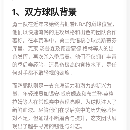
1、双方球队背景
勇士队在近年来始终占据着NBA的巅峰位置，
他们以快速流畅的进攻风格和出色的团队合作
著称。在本赛季中，勇士凭借核心球员斯蒂芬·
库里、克莱·汤普森及德雷蒙德·格林等人的出
色发挥，再次杀入季后赛。他们不仅拥有丰富
的季后赛经验，还具备极高的竞技水平，是任
何对手都不敢轻视的劲旅。
而鹈鹕队则是一支充满活力和潜力的新兴力
量，年轻球员如锡安·威廉姆森和布兰登·英格
拉姆等人在常规赛中表现亮眼，为球队注入了
新鲜血液。尽管他们在季后赛中的历史经验相
对不足，但通过不断磨合与提升，这支团队展
现出了超乎寻常的韧性与斗志。