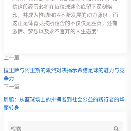
信这段经历必将在每位球迷心底留下深刻烙
印，并成为推动NBA不断发展的动力源泉。而
这正是体育竞技所蕴含的不仅仅是胜负，还有
激情、梦想以及永不言弃的人生态度！
上一篇
拉里萨与阿里斯的激烈对决揭示希腊足球的魅力与竞
争力
下一篇
周鹏：从篮球场上的拼搏者到社会公益的践行者的华
丽转身