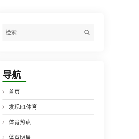
导航
首页
发现k1体育
体育热点
体育明星