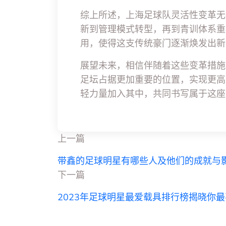
综上所述，上海足球队灵活性变革无
新到管理模式转型，再到青训体系重
用，使得这支传统豪门逐渐焕发出新
展望未来，相信伴随着这些变革措施
足坛占据更加重要的位置，实现更高
轻力量加入其中，共同书写属于这座
上一篇
带鑫的足球明星有哪些人及他们的成就与
下一篇
2023年足球明星最爱载具排行榜揭晓你