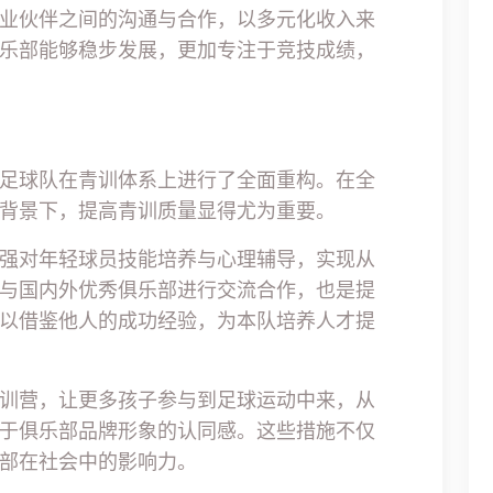
业伙伴之间的沟通与合作，以多元化收入来
乐部能够稳步发展，更加专注于竞技成绩，
足球队在青训体系上进行了全面重构。在全
背景下，提高青训质量显得尤为重要。
强对年轻球员技能培养与心理辅导，实现从
与国内外优秀俱乐部进行交流合作，也是提
以借鉴他人的成功经验，为本队培养人才提
训营，让更多孩子参与到足球运动中来，从
于俱乐部品牌形象的认同感。这些措施不仅
部在社会中的影响力。