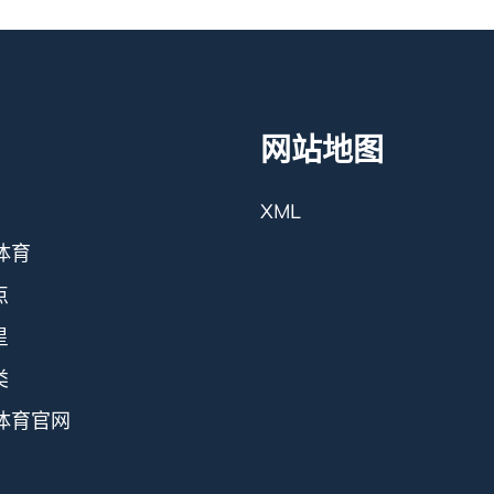
网站地图
XML
体育
点
星
类
体育官网