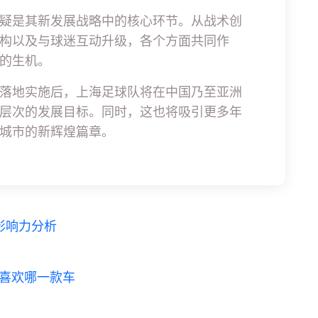
疑是其新发展战略中的核心环节。从战术创
构以及与球迷互动升级，各个方面共同作
的生机。
落地实施后，上海足球队将在中国乃至亚洲
层次的发展目标。同时，这也将吸引更多年
城市的新辉煌篇章。
影响力分析
最喜欢哪一款车