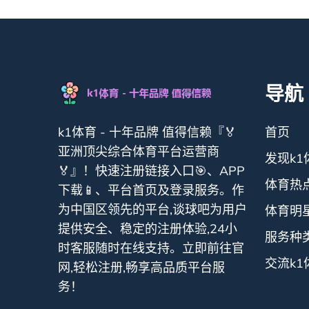
导航
首页
k1体育 - 十年品牌 值得信赖『🏅
亚洲顶尖综合体育平台运营商
发现k1
🏅』！快速注册链接入口🎯、APP
体育热
下载📱、平台首页及登录服务。作
为中国区领先的平台,谈球吧为用户
体育明
提供安全、稳定的注册体验,24小
服务种
时客服随时在线支持。立即前往官
交流k1
网,轻松注册,畅享高品质平台服
务！