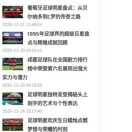
葡萄牙足球明星盘点：从贝
尔纳多到C罗的传奇之路
2025-12-21 11:48:24
1995年足球界的超级巨星盘
点与辉煌成就回顾
2025-12-20 20:10:41
成都足球队在全国耐力排行
榜中荣登第六名展现出强大
实力与潜力
2025-12-20 04:18:28
足球明星独特发型揭秘头上
刻字的艺术与个性表达
2025-12-16 15:17:40
足球明星欢庆生日蜡烛点燃
梦想与荣耀的时刻