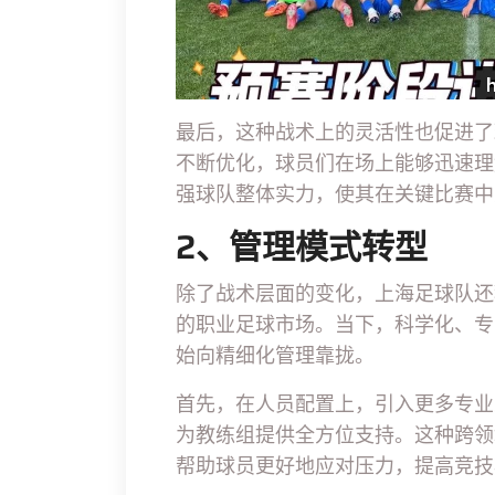
最后，这种战术上的灵活性也促进了
不断优化，球员们在场上能够迅速理
强球队整体实力，使其在关键比赛中
2、管理模式转型
除了战术层面的变化，上海足球队还
的职业足球市场。当下，科学化、专
始向精细化管理靠拢。
首先，在人员配置上，引入更多专业
为教练组提供全方位支持。这种跨领
帮助球员更好地应对压力，提高竞技