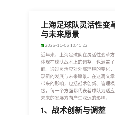
上海足球队灵活性变
与未来愿景
2025-11-06 10:41:22
近年来，上海足球队在灵活性变革方
体现在球队战术上的调整，也涵盖了
面。通过灵活应对外部环境的变化，
现新的发展与未来愿景。在这篇文章
带来的影响，包括战术创新、管理模
级。每一个方面都代表着球队为适应
未来的发展方向产生深远的影响。
1、战术创新与调整