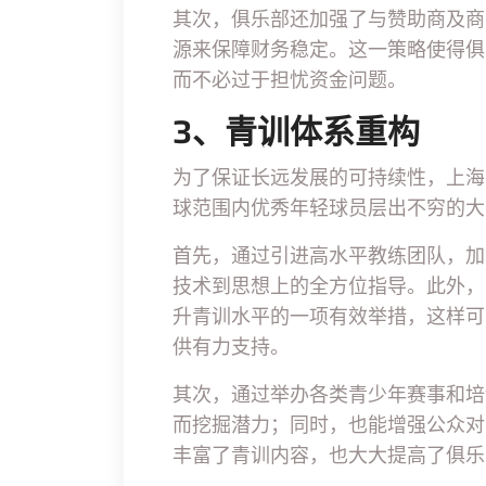
其次，俱乐部还加强了与赞助商及商
源来保障财务稳定。这一策略使得俱
而不必过于担忧资金问题。
3、青训体系重构
为了保证长远发展的可持续性，上海
球范围内优秀年轻球员层出不穷的大
首先，通过引进高水平教练团队，加
技术到思想上的全方位指导。此外，
升青训水平的一项有效举措，这样可
供有力支持。
其次，通过举办各类青少年赛事和培
而挖掘潜力；同时，也能增强公众对
丰富了青训内容，也大大提高了俱乐