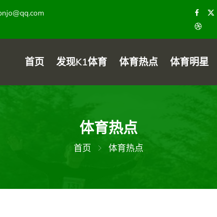
pnjo@qq.com
首页
发现k1体育
体育热点
体育明星
体育热点
首页
体育热点