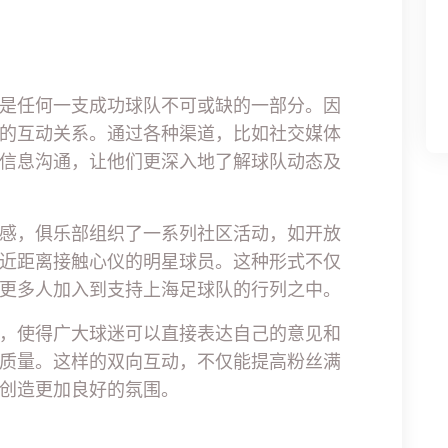
是任何一支成功球队不可或缺的一部分。因
的互动关系。通过各种渠道，比如社交媒体
信息沟通，让他们更深入地了解球队动态及
感，俱乐部组织了一系列社区活动，如开放
近距离接触心仪的明星球员。这种形式不仅
更多人加入到支持上海足球队的行列之中。
，使得广大球迷可以直接表达自己的意见和
质量。这样的双向互动，不仅能提高粉丝满
创造更加良好的氛围。