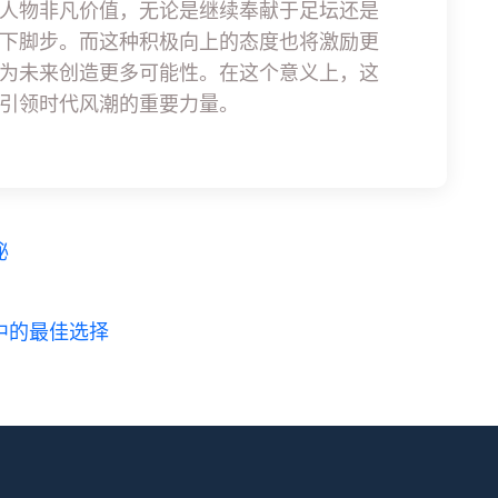
人物非凡价值，无论是继续奉献于足坛还是
下脚步。而这种积极向上的态度也将激励更
为未来创造更多可能性。在这个意义上，这
引领时代风潮的重要力量。
秘
中的最佳选择