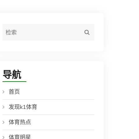
导航
首页
发现k1体育
体育热点
体育明星