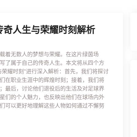
传奇人生与荣耀时刻解析
载着无数人的梦想与荣耀。在这片绿茵场
写了属于自己的传奇人生。本文将从四个方
与荣耀时刻”进行深入解析：首先，我们将探讨
们在职业生涯中的辉煌时刻；接着，我们将
；最后，讨论他们退役后的生活及对足球界
星们的个人魅力，也反映出他们在球场内外
们可以更好地理解这些人物如何通过不懈努