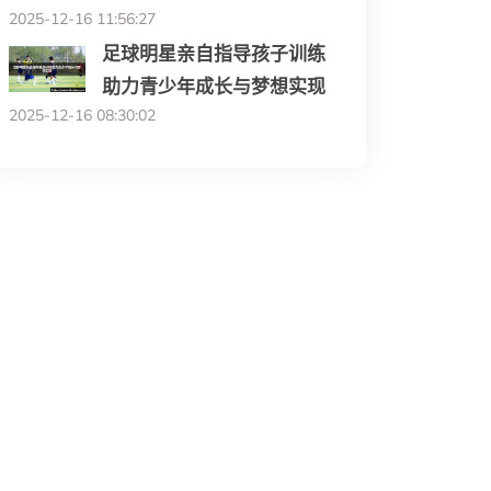
2025-12-16 11:56:27
足球明星亲自指导孩子训练
助力青少年成长与梦想实现
2025-12-16 08:30:02