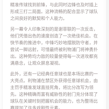
精准传球找到前锋，与此同时边锋也及时插上
形成三打二局面。这种流畅的配合显示了球队
之间良好的默契和个人能力。
另一幕令人印象深刻的是谢菲联的一次反击，
他们凭借出色的速度创造了一次绝佳机会。在
快节奏的推进中，中锋巧妙地摆脱防守者，并
尝试一脚远射，可惜最终被利物浦门将神勇扑
出。这种势均力敌的较量使得每一次进攻都充
满悬念，让观众屏息凝视。
此外，还有一记经典任意球也是本场比赛的一
大亮点。利物浦在禁区外获得任意球机会，由
主罚手精准发球直挂死角，将比分改写为领
先。这种精确而富有威胁性的射门充分体现了
球队在关键时刻把握机会的能力，也为整场比
赛增加了许多戏剧性元素。