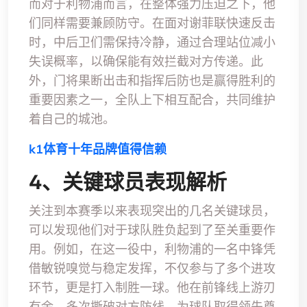
而对于利物浦而言，在整体强力压迫之下，他
们同样需要兼顾防守。在面对谢菲联快速反击
时，中后卫们需保持冷静，通过合理站位减小
失误概率，以确保能有效拦截对方传递。此
外，门将果断出击和指挥后防也是赢得胜利的
重要因素之一，全队上下相互配合，共同维护
着自己的城池。
k1体育十年品牌值得信赖
4、关键球员表现解析
关注到本赛季以来表现突出的几名关键球员，
可以发现他们对于球队胜负起到了至关重要作
用。例如，在这一役中，利物浦的一名中锋凭
借敏锐嗅觉与稳定发挥，不仅参与了多个进攻
环节，更是打入制胜一球。他在前锋线上游刃
有余，多次撕破对方防线，为球队取得领先奠