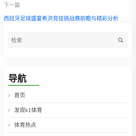
下一篇
西班牙足球盛宴希洪竞技挑战赛前瞻与精彩分析
导航
首页
发现k1体育
体育热点