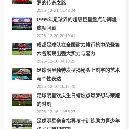
罗的传奇之路
2025-12-21 11:48:24
1995年足球界的超级巨星盘点与辉煌
成就回顾
2025-12-20 20:10:41
成都足球队在全国耐力排行榜中荣登第
六名展现出强大实力与潜力
2025-12-20 04:18:28
足球明星独特发型揭秘头上刻字的艺术
与个性表达
2025-12-16 15:17:40
足球明星欢庆生日蜡烛点燃梦想与荣耀
的时刻
2025-12-16 11:56:27
足球明星亲自指导孩子训练助力青少年