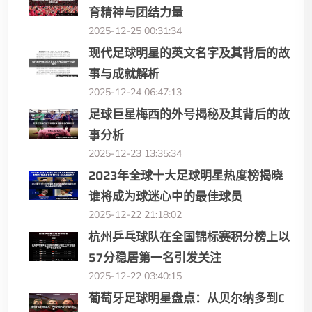
育精神与团结力量
2025-12-25 00:31:34
现代足球明星的英文名字及其背后的故
事与成就解析
2025-12-24 06:47:13
足球巨星梅西的外号揭秘及其背后的故
事分析
2025-12-23 13:35:34
2023年全球十大足球明星热度榜揭晓
谁将成为球迷心中的最佳球员
2025-12-22 21:18:02
杭州乒乓球队在全国锦标赛积分榜上以
57分稳居第一名引发关注
2025-12-22 03:40:15
葡萄牙足球明星盘点：从贝尔纳多到C