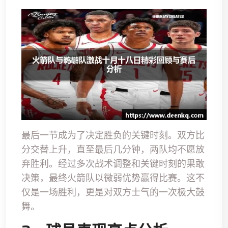
最后一节成为了决定胜负的关键时刻。双方比
分交替上升，直至最后几分钟，两队均不愿放
弃胜利。经过多次战术调整和关键时刻的果敢
决策，最终火箭队以微弱优势赢得比赛。这不
仅是一场胜利，更是对双方士气的一次极大鼓
舞。