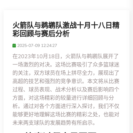
火箭队与鹈鹕队激战十月十八日精
彩回顾与赛后分析
2025-07-09 12:24:27
在2023年10月18日，火箭队与鹈鹕队展开了
一场激烈的对决。这场比赛吸引了众多篮球迷
的关注，双方球员在场上拼尽全力，展现出了
高超的技艺和强烈的竞争意识。本文将从比赛
过程、球员表现、战术分析以及赛后影响四个
方面，对这场精彩的较量进行详细回顾与分
析。通过对各个方面进行深入探讨，我们不仅
能够更好地理解这场比赛的精彩之处，也能对
未来两支球队的发展趋势有所启示。