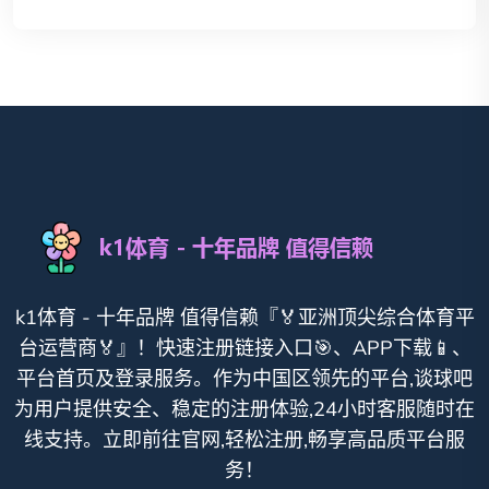
k1体育 - 十年品牌 值得信赖『🏅亚洲顶尖综合体育平
台运营商🏅』！快速注册链接入口🎯、APP下载📱、
平台首页及登录服务。作为中国区领先的平台,谈球吧
为用户提供安全、稳定的注册体验,24小时客服随时在
线支持。立即前往官网,轻松注册,畅享高品质平台服
务！