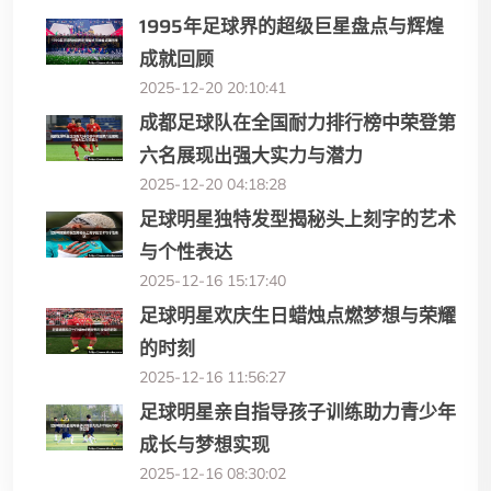
1995年足球界的超级巨星盘点与辉煌
成就回顾
2025-12-20 20:10:41
成都足球队在全国耐力排行榜中荣登第
六名展现出强大实力与潜力
2025-12-20 04:18:28
足球明星独特发型揭秘头上刻字的艺术
与个性表达
2025-12-16 15:17:40
足球明星欢庆生日蜡烛点燃梦想与荣耀
的时刻
2025-12-16 11:56:27
足球明星亲自指导孩子训练助力青少年
成长与梦想实现
2025-12-16 08:30:02