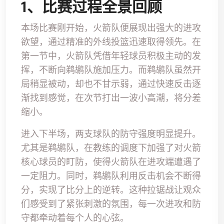
1、比赛过程全景回顾
本场比赛刚开始，火箭队便展现出强大的进攻
欲望，通过精准的外线投篮迅速取得领先。在
第一节中，火箭队凭借年轻球员积极主动的发
挥，不断向鹈鹕队施加压力。而鹈鹕队虽然开
局稍显被动，却也不甘示弱，通过快速反击逐
渐找到感觉，在次节打出一波小高潮，将分差
缩小。
进入下半场，两支球队的防守强度明显提升。
尤其是鹈鹕队，在教练的调度下加强了对火箭
核心球员的盯防，使得火箭队在进攻端遭遇了
一定阻力。同时，鹈鹕队利用反击机会不断得
分，实现了比分上的逆转。这种拉锯战让观众
们感受到了紧张刺激的氛围，每一次进攻和防
守都牵动着每个人的心弦。