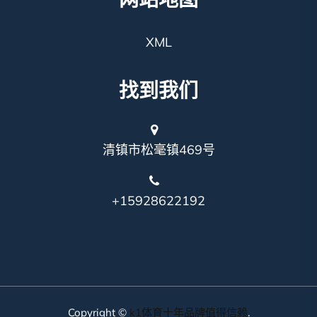
XML
找到我们
清镇市松毫镇469号
+15928622192
Copyright ©
k1体育十年品牌值得信赖
.