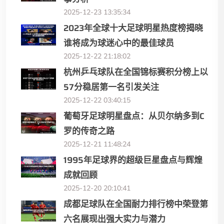
2025-12-23 13:35:34
2023年全球十大足球明星热度榜揭晓
谁将成为球迷心中的最佳球员
2025-12-22 21:18:02
杭州乒乓球队在全国锦标赛积分榜上以
57分稳居第一名引发关注
2025-12-22 03:40:15
葡萄牙足球明星盘点：从贝尔纳多到C
罗的传奇之路
2025-12-21 11:48:24
1995年足球界的超级巨星盘点与辉煌
成就回顾
2025-12-20 20:10:41
成都足球队在全国耐力排行榜中荣登第
六名展现出强大实力与潜力