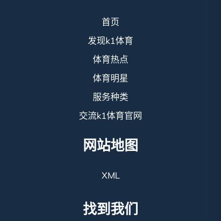
首页
发现k1体育
体育热点
体育明星
服务种类
交流k1体育官网
网站地图
XML
找到我们