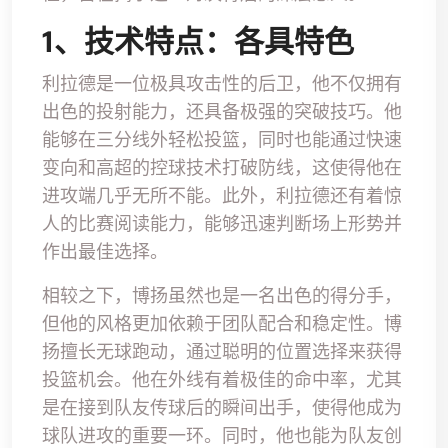
1、技术特点：各具特色
利拉德是一位极具攻击性的后卫，他不仅拥有
出色的投射能力，还具备极强的突破技巧。他
能够在三分线外轻松投篮，同时也能通过快速
变向和高超的控球技术打破防线，这使得他在
进攻端几乎无所不能。此外，利拉德还有着惊
人的比赛阅读能力，能够迅速判断场上形势并
作出最佳选择。
相较之下，博扬虽然也是一名出色的得分手，
但他的风格更加依赖于团队配合和稳定性。博
扬擅长无球跑动，通过聪明的位置选择来获得
投篮机会。他在外线有着极佳的命中率，尤其
是在接到队友传球后的瞬间出手，使得他成为
球队进攻的重要一环。同时，他也能为队友创