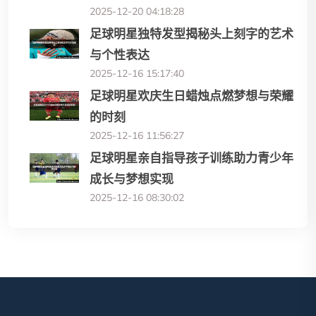
2025-12-20 04:18:28
足球明星独特发型揭秘头上刻字的艺术
与个性表达
2025-12-16 15:17:40
足球明星欢庆生日蜡烛点燃梦想与荣耀
的时刻
2025-12-16 11:56:27
足球明星亲自指导孩子训练助力青少年
成长与梦想实现
2025-12-16 08:30:02