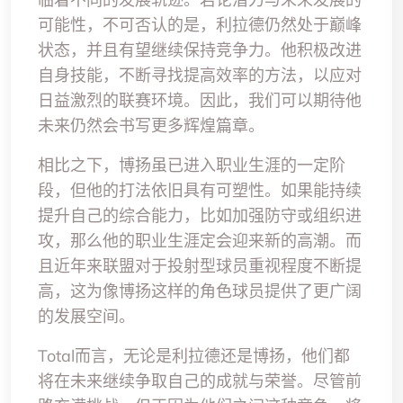
可能性，不可否认的是，利拉德仍然处于巅峰
状态，并且有望继续保持竞争力。他积极改进
自身技能，不断寻找提高效率的方法，以应对
日益激烈的联赛环境。因此，我们可以期待他
未来仍然会书写更多辉煌篇章。
相比之下，博扬虽已进入职业生涯的一定阶
段，但他的打法依旧具有可塑性。如果能持续
提升自己的综合能力，比如加强防守或组织进
攻，那么他的职业生涯定会迎来新的高潮。而
且近年来联盟对于投射型球员重视程度不断提
高，这为像博扬这样的角色球员提供了更广阔
的发展空间。
Total而言，无论是利拉德还是博扬，他们都
将在未来继续争取自己的成就与荣誉。尽管前