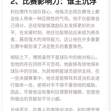
2、比赛影响力：谁主沉浮
利拉德作为球队核心，他每次出现在赛场上都
会给人带来一种压倒性的气场。他不仅能够自
己得分，还经常能够激励队友发挥更好的水
平。在关键时刻，他往往能够站出来成为绝杀
者，展现强大的领导能力。这让他在许多重要
比赛中都扮演了决定胜负的重要角色。
相较之下，博扬虽然不是球队中的绝对核心，
但他的存在同样不可忽视。他能够有效地填补
球队中的空缺，为其他明星球员提供支持。在
一些关键赛事中，他总是能够找到适当机会进
行致命一击，使得对手不得不重视他的威胁。
因此，尽管他没有像利拉德那样耀眼，但是他
所做出的贡献却不可小觑。
总体而言，在两人的直接对决中，利拉德凭借